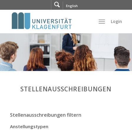
Zum
Direkt
English
Inhalt
zur
springen
Navigation
Login
STELLENAUSSCHREIBUNGEN
Stellenausschreibungen filtern
Anstellungstypen